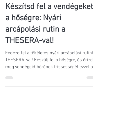
Topkozmetikus
jún. 1.
3 perc olvasás
Készítsd fel a vendégeket
a hőségre: Nyári
arcápolási rutin a
THESERA-val!
Fedezd fel a tökéletes nyári arcápolási rutint
THESERA-val! Készülj fel a hőségre, és őrizd
meg vendégeid bőrének frissességét ezzel a
nyári arcápolási rutinnal!