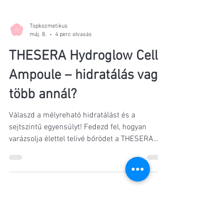
Topkozmetikus
máj. 8.
4 perc olvasás
THESERA Hydroglow Cell
Ampoule – hidratálás vagy
több annál?
Válaszd a mélyreható hidratálást és a
sejtszintű egyensúlyt! Fedezd fel, hogyan
varázsolja élettel telivé bőrödet a THESERA
Hydroglow Cell Ampoule!