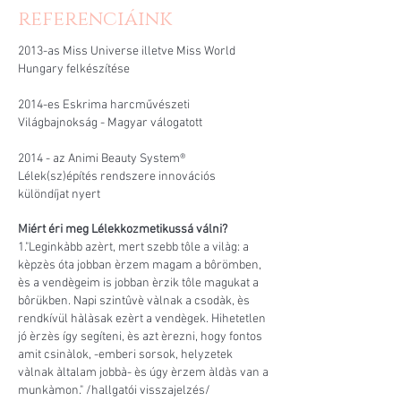
referenciáink
2013-as Miss Universe illetve Miss World
Hungary felkészítése
2014-es Eskrima harcművészeti
Világbajnokság - Magyar válogatott
2014 - az Animi Beauty System®
Lélek(sz)építés rendszere innovációs
különdíjat nyert
Miért éri meg Lélekkozmetikussá válni?
1."Leginkàbb azèrt, mert szebb tôle a vilàg: a
kèpzès óta jobban èrzem magam a bôrömben,
ès a vendègeim is jobban èrzik tôle magukat a
bôrükben. Napi szintûvè vàlnak a csodàk, ès
rendkívül hàlàsak ezèrt a vendègek. Hihetetlen
jó èrzès így segíteni, ès azt èrezni, hogy fontos
amit csinàlok, -emberi sorsok, helyzetek
vàlnak àltalam jobbà- ès úgy èrzem àldàs van a
munkàmon." /hallgatói visszajelzés/