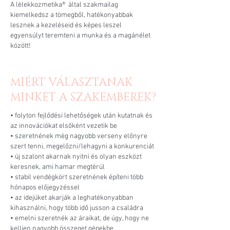
A lèlekkozmetika® àltal szakmailag
kiemelkedsz a tömegből, hatékonyabbak
lesznek a kezeléseid és képes leszel
egyensúlyt teremteni a munka és a magánélet
között!
MIÉRT VÁLASZTANAK
MINKET A SZAKEMBEREK?
• folyton fejlődési lehetőségek után kutatnak és
az innovációkat elsőként vezetik be
• szeretnének mèg nagyobb verseny előnyre
szert tenni, megelőzni/lehagyni a konkurenciát
• új szalont akarnak nyitni és olyan eszközt
keresnek, ami hamar megtérül
• stabil vendégkört szeretnének építeni több
hónapos előjegyzéssel
• az idejüket akarják a leghatékonyabban
kihasználni, hogy több idő jusson a családra
• emelni szeretnék az áraikat, de úgy, hogy ne
kelljen nagyobb összeget gépekbe