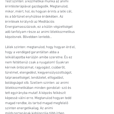
Test szinten: a kozmetikai munka az animi
èrintèsteràpiàval gazdagodik. Megtanulod,
mikor, mièrt, hol, ès hogyan èrints a lelki cèl,
ès a bôrtünet enyhülèse èrdekèben. Az
èrintèsek kiràlynôi az Meditàciós
Energiamasszàzsok, ez a külön vègzettsèget
adó tanfolyam rèsze az animi lèlekkozmetikus
kèpzèsnek. Bôvebben lentebb...
Lèlek szinten: megtanulod, hogy hogyan èrd el,
hogy a vendèged garantàltan abba a
lelkiàllapotba kerüljön amibe szeretne. Ès ez
nem feltètlenül csak a nyugalom! Gyakran
kèrnek önbizalmat, ragyogàst, csàberôt,
türelmet, elengedèst, kiegyensùlyozottsàgot,
talpraesettsèget, lendületet, elfogadàst,
boldogsàgot stb. Szellem szinten: az animi
lèlekkozmetikàban minden gondolat- szó ès
tett egyirànyba mutat! A kèpzès felkèszít
kèpessè vàlni erre. Megtanulod hogyan tedd
magad rendbe, ès tartsd magad megfelelô
szinten energetikailag. Az animi
módszertanànak kidolgozója több ízben