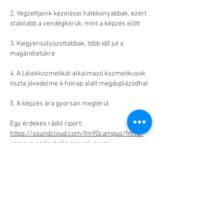
2. Vègzettjeink kezelései hatékonyabbak, ezért
stabilabb a vendégkörük, mint a képzés előtt
3. Kiegyensúlyozottabbak, több idő jut a
magánéletükre
4. A Lélekkozmetikát alkalmazó kozmetikusok
tiszta jövedelme 4 hónap alatt megduplázódhat
5. A képzés ára gyorsan megtérül
Egy érdekes rádió riport:
https://soundcloud.com/fm90campus/fm90-
campus-radio-hello-lanyok-animi-
lelekkozmetika
JELENTKEZEM A KÉPZÉSRE >>