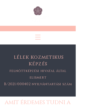
lélek kozmetikus
képzés
felnőttképzési hivatal által
elismert
B/2021/000402 nyilvántartási szám
AMIT ÉRDEMES TUDNI A