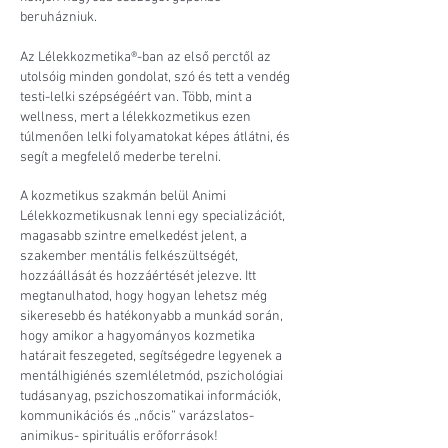
beruházniuk.
Az Lélekkozmetika®-ban az első perctől az
utolsóig minden gondolat, szó és tett a vendég
testi-lelki szépségéért van. Több, mint a
wellness, mert a lélekkozmetikus ezen
túlmenően lelki folyamatokat képes átlátni, és
segít a megfelelő mederbe terelni.
A kozmetikus szakmán belül Animi
Lélekkozmetikusnak lenni egy specializációt,
magasabb szintre emelkedést jelent, a
szakember mentális felkészültségét,
hozzáállását és hozzáértését jelezve. Itt
megtanulhatod, hogy hogyan lehetsz még
sikeresebb és hatékonyabb a munkád során,
hogy amikor a hagyományos kozmetika
határait feszegeted, segítségedre legyenek a
mentálhigiénés szemléletmód, pszichológiai
tudásanyag, pszichoszomatikai információk,
kommunikációs és „nőcis” varázslatos-
animikus- spirituális erőforrások!