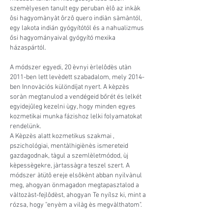
szemèlyesen tanult egy peruban èlô az inkàk
ôsi hagyomànyàt ôrzô quero indiàn sàmàntól,
egy lakota indián gyógyítótól és a nahualizmus
ősi hagyományaival gyógyító mexika
házaspártól.
A módszer egyedi, 20 èvnyi èrlelôdès utàn
2011-ben lett levèdett szabadalom, mely 2014-
ben Innovàciós különdíjat nyert. A kèpzès
soràn megtanulod a vendégeid bőrét és lelkét
egyidejûleg kezelni ùgy, hogy minden egyes
kozmetikai munka fázishoz lelki folyamatokat
rendelünk.
A Kèpzès alatt kozmetikus szakmai ,
pszichológiai, mentàlhigiènès ismereteid
gazdagodnak, tàgul a szemlèletmódod, ùj
kèpessègekre, jàrtassàgra teszel szert. A
módszer àtütô ereje elsôkènt abban nyilvànul
meg, ahogyan önmagadon megtapasztalod a
vàltozàst-fejlôdèst, ahogyan Te nyílsz ki, mint a
rózsa, hogy "enyèm a vilàg ès megvàlthatom".