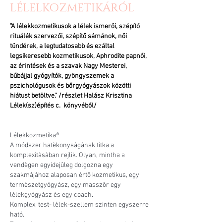
LÉLELKOZMETIKÁRÓL
"A lélekkozmetikusok a lélek ismerői, szépítő
rituálék szervezői, szépítő sámánok, női
tündérek, a legtudatosabb és ezáltal
legsikeresebb kozmetikusok, Aphrodite papnői,
az érintések és a szavak Nagy Mesterei,
bűbájjal gyógyítók, gyöngyszemek a
pszichológusok és bőrgyógyászok közötti
hiátust betöltve." /részlet Halász Krisztina
Lélek(sz)építés c. könyvéből/
Lélekkozmetika®
A módszer hatèkonysàgànak titka a
komplexitàsàban rejlik. Olyan, mintha a
vendègen egyidejûleg dolgozna egy
szakmàjàhoz alaposan èrtô kozmetikus, egy
termèszetgyógyàsz, egy masszôr egy
lèlekgyógyàsz ès egy coach.
Komplex, test- lèlek-szellem szinten egyszerre
ható.