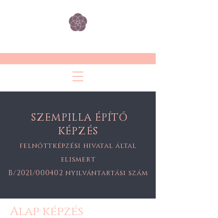
SZEMPILLA ÉPÍTŐ
KÉPZÉS
felnőttképzési hivatal által
elismert
B/2021/000402 nyilvántartási szám
Alap képzés