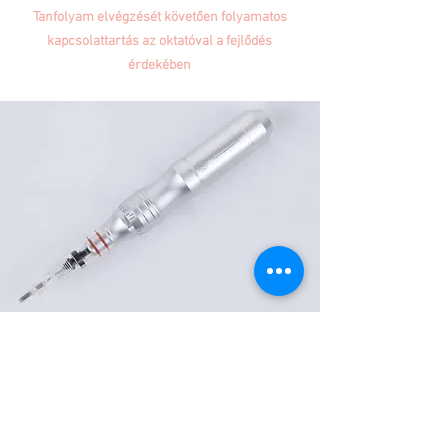
Tanfolyam elvégzését követően folyamatos
kapcsolattartás az oktatóval a fejlődés
érdekében
FEJLŐDNI
SZERETNÉK!
Legyél képes a tökéletes szempilla
elkészítésére.
Szerezz több vendéget!