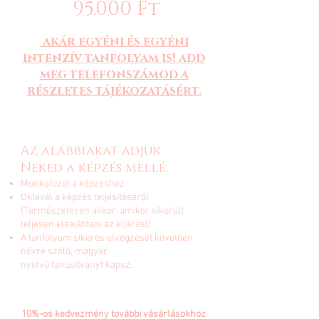
95.000 Ft
akár egyéni és egyéni
intenzív tanfolyam is!
add
meg telefonszámod a
részletes tájékozatásért.
Az alábbiakat adjuk
Neked a képzés mellé:
Munkafüzet a képzéshez
Oklevél a képzés teljesítéséről
(Természetesen akkor, amikor sikerült
teljesen elsajátítani az eljárást)
A tanfolyam sikeres elvégzését követően
névre szóló, magyar
nyelvű tanúsítványt kapsz.
AJÁNDÉK:
10%-os kedvezmény további vásárlásokhoz