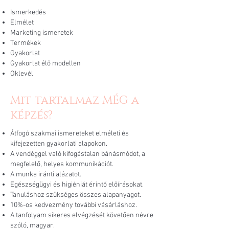
Ismerkedés
Elmélet
Marketing ismeretek
Termékek
Gyakorlat
Gyakorlat élő modellen
Oklevél
Mit tartalmaz MÉG a
képzés?
Átfogó szakmai ismereteket elméleti és
kifejezetten gyakorlati alapokon.
A vendéggel való kifogástalan bánásmódot, a
megfelelő, helyes kommunikációt.
A munka iránti alázatot.
Egészségügyi és higiéniát érintő előírásokat.
Tanuláshoz szükséges összes alapanyagot.
10%-os kedvezmény további vásárláshoz.
A tanfolyam sikeres elvégzését követően névre
szóló, magyar.