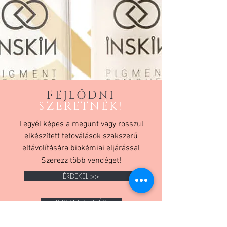
FEJLŐDNI
SZERETNÉK!
Legyél képes a megunt vagy rosszul
elkészített tetoválások szakszerű
eltávolítására biokémiai eljárással
Szerezz több vendéget!
ÉRDEKEL >>
INSKIN KEZELÉS