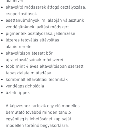
alapelvei
eltávolító módszerek átfogó osztályozása,
csoportosítások
esettanulmányok, mi alapján választunk
vendégünknek javítási módszert
pigmentek osztályozása, jellemzése
lézeres tetoválás eltávolítás
alapismeretei
eltávolításon átesett bőr
újratetoválásainak módszerei
több mint 4 éves eltávolításban szerzett
tapasztalataim átadása
kombinált eltávolítási technikák
vendégpszichológia
üzleti tippek
A képzéshez tartozik egy élő modelles
bemutató továbbá minden tanuló
egyénileg is lehetőséget kap saját
modellen történő begyakorlásra.