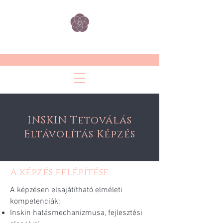
INSKIN Tetoválás
Eltávolítás Képzés
A képzés felépítése
A képzésen elsajátítható elméleti
kompetenciák:
Inskin hatásmechanizmusa, fejlesztési