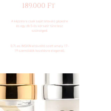
189.000 Ft
FONTOS:
A képzésre csak saját tetováló gépedre
és egy db 5-ös körsatír tűre lesz
szükséged.
AJÁNDÉK:
0,7l-es INSKIN eltávolító szett amely 17-
19 szemöldök kezelésre elegendő.