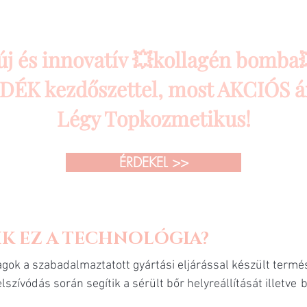
 új és innovatív 💥kollagén bomb
ÉK kezdőszettel, most AKCIÓS áro
Légy Topkozmetikus!
ÉRDEKEL >>
 EZ A TECHNOLÓGIA?
ok a szabadalmaztatott gyártási eljárással készült termés
szívódás során segítik a sérült bőr helyreállítását illetve
b