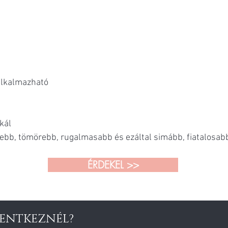
alkalmazható
kál
ebb, tömörebb, rugalmasabb és ezáltal simább, fiatalosab
ÉRDEKEL >>
LENTKEZNÉL?