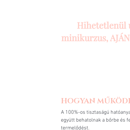
Hihetetlenül
minikurzus, AJÁND
HOGYAN MŰKÖDIK
A 100%-os tisztaságú hatóanyag
együtt behatolnak a bőrbe és fel
termelődést.