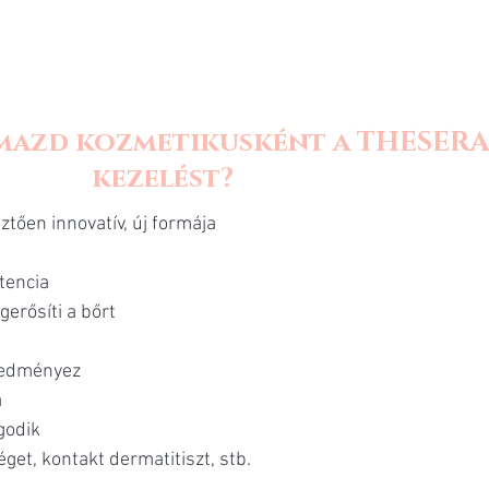
mazd kozmetikusként a THESERA
kezelést?
tően innovatív, új formája
tencia
gerősíti a bőrt
eredményez
a
godik
get, kontakt dermatitiszt, stb.