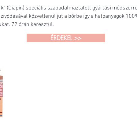
űk" (Diapin) speciális szabadalmaztatott gyártási módszerr
elszívódásával közvetlenül jut a bőrbe így a hatóanyagok 
sukat. 72 órán keresztül.
ÉRDEKEL >>