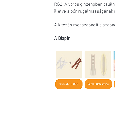
RG2: A vörös ginzengben talál
illetve a bőr rugalmasságának
A kitozán megszabadít a szabad
A Diapin