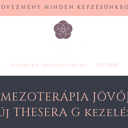
EDVEZMÉNY MINDEN KÉPZÉSÜNKBŐ
A
PowerfulX - Recovery Cream +
KÉPZÉSEK
 MEZOTERÁPIA JÖVŐ
új THESERA G kezelé