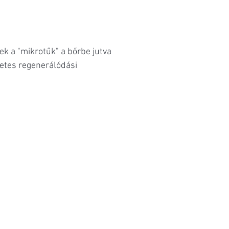
ek a "mikrotűk" a bőrbe jutva
zetes regenerálódási