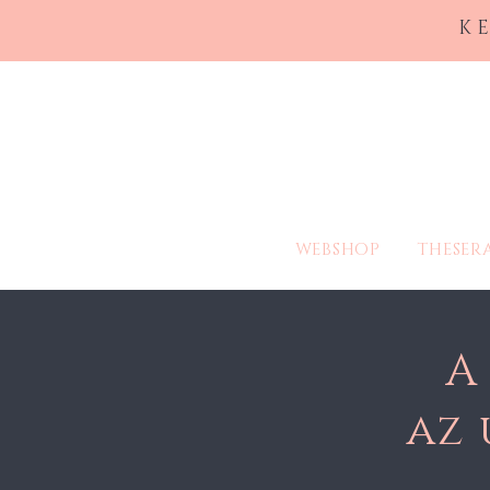
K
WEBSHOP
THESER
A
az 