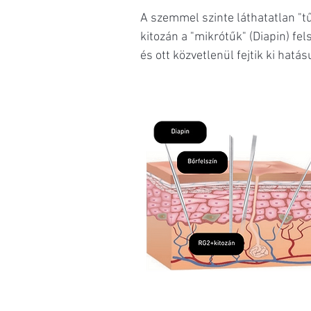
A szemmel szinte láthatatlan "t
kitozán a "mikrótűk" (Diapin) f
és ott közvetlenül fejtik ki hatá