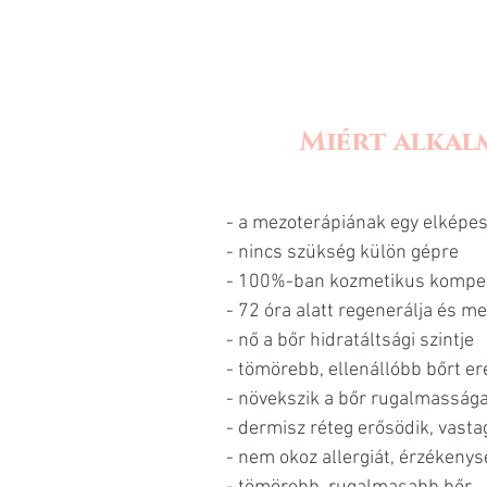
Miért alkal
- a mezoterápiának egy elképesz
- nincs szükség külön gépre
- 100%-ban kozmetikus kompe
- 72 óra alatt regenerálja és me
- nő a bőr hidratáltsági szintje
- tömörebb, ellenállóbb bőrt 
- növekszik a bőr rugalmasság
- dermisz réteg erősödik, vasta
- nem okoz allergiát, érzékenysé