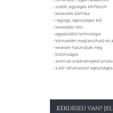
- tömörebb, rugalmasabb bőr
- szebb, egységes bőrfelszín
- kevesebb bőrhiba
- ragyogó, egészséges bőr
- kevesebb ránc
- egyedülálló technológia
- könnyedén megtanulható és 
- kevesen használják még
- biztonságos
- azonnali eredményeket produ
- a bőr látványosan egészséges
KÉRDÉSED VAN? JE