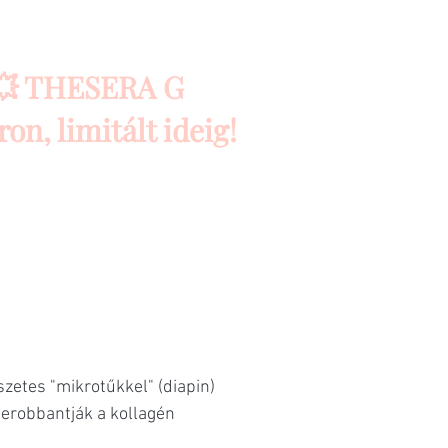
a💥 THESERA G
n, limitált ideig!
zetes "mikrotűkkel" (diapin)
erobbantják a kollagén