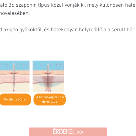
ható 36 szaponin típus közül vonják ki, mely különösen ha
 növelésében.
 oxigén gyököktől, és hatékonyan helyreállítja a sérült bőr
ÉRDEKEL >>