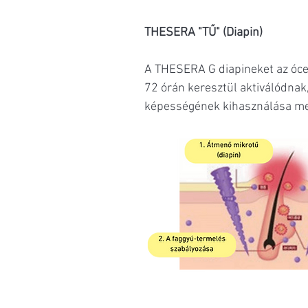
THESERA "TŰ" (Diapin)
A THESERA G diapineket az óceá
72 órán keresztül aktiválódnak
képességének kihasználása melle