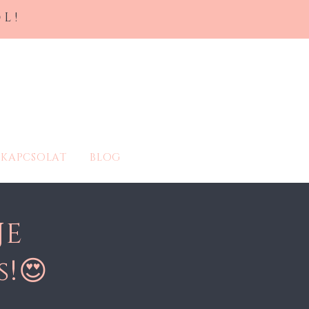
L!
KAPCSOLAT
BLOG
JE
s!😍