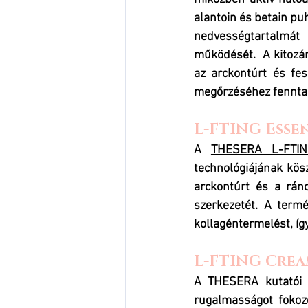
alantoin és betain puh
nedvességtartalmát 
működését.  
A kitozá
az arckontúrt és fes
megőrzéséhez fenntará
L-FTING Esse
A 
THESERA L-FTIN
technológiájának kösz
arckontúrt és a ránco
szerkezetét. A term
kollagéntermelést, íg
L-FTING Crea
A THESERA kutatói ál
rugalmasságot fokozó