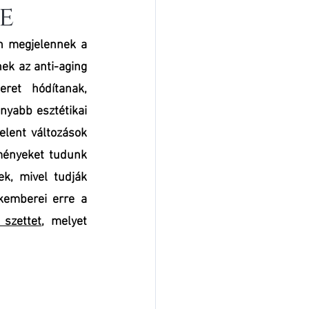
e
n megjelennek a 
ek az anti-aging 
et hódítanak, 
yabb esztétikai 
lent változások 
ényeket tudunk 
k, mivel tudják 
emberei erre a 
szettet
, melyet 