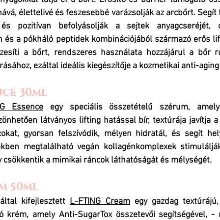
ává, élettelivé és feszesebbé varázsolják az arcbőrt. 
Segít 
és pozitívan befolyásolják a sejtek anyagcseréjét, op
n és a pókháló peptidek kombinációjából származó erős lifti
zesíti a bőrt, rendszeres használata hozzájárul a bőr 
sához, ezáltal ideális kiegészítője a kozmetikai anti-agin
nce 30ml
G Essence
 egy speciális összetételű szérum, amely
önhetően látványos lifting hatással bír, textúrája javítja 
kat, gyorsan felszívódik, mélyen hidratál, és segít hely
ékben megtalálható vegán kollagénkomplexek stimulálják
y csökkentik a mimikai ráncok láthatóságát és mélységét.
m 50ml
tal kifejlesztett 
L-FTING Cream
 egy gazdag textúrájú, 
 krém, amely Anti-SugarTox összetevői segítségével, - m