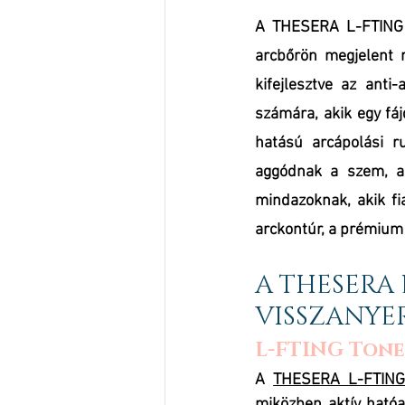
A THESERA L-FTING h
arcbőrön megjelent r
kifejlesztve az anti
számára, akik egy fá
hatású arcápolási r
aggódnak a szem, az 
mindazoknak, akik fia
arckontúr, a prémium 
A THESERA 
VISSZANYER
L-FTING Tone
A 
THESERA L-FTING
miközben aktív hatóan