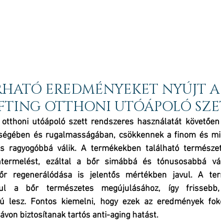
RHATÓ EREDMÉNYEKET NYÚJT A
-FTING OTTHONI UTÓÁPOLÓ SZE
thoni utóápoló szett rendszeres használatát követően j
sségében és rugalmasságában, csökkennek a finom és mim
 és ragyogóbbá válik. A termékekben található természe
ntermelést, ezáltal a bőr simábbá és tónusosabbá vál
őr regenerálódása is jelentős mértékben javul. A ter
rul a bőr természetes megújulásához, így frissebb, 
ú lesz. Fontos kiemelni, hogy ezek az eredmények foko
ávon biztosítanak tartós anti-aging hatást.