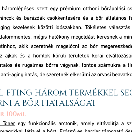
áromlépéses szett egy prémium otthoni bőrápolási cs
áncok és barázdák csökkentésére és a bőr általános fes
-aging kezelések közötti időszakban. Tökéletes választás
jdalommentes, mégis hatékony megoldást keresnek a mind
utinhoz, akik szeretnék megelőzni az bőr megereszkedés
ajkak és a homlok körüli területek korai elváltozásai 
talos és rugalmas bőrre vágynak, fontos számukra a tiszt
anti-aging hatás, de szeretnék elkerülni az orvosi beavatk
L-FTING HÁROM TERMÉKKEL SEG
NI A BŐR FIATALSÁGÁT
r 100ml
 Toner
 egy funkcionális arctonik, amely eltávolítja a sz
yagokkal látja el a bőrt. Erősítő és barrier támogató öss