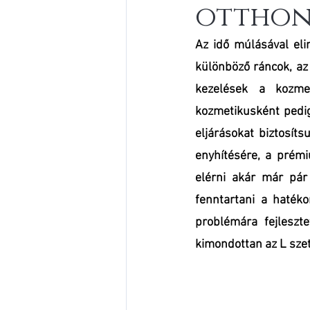
otthoni
Az idő múlásával eli
különböző ráncok, az 
kezelések a kozmet
kozmetikusként pedig
eljárásokat biztosít
enyhítésére, a prém
elérni akár már pár
fenntartani a haték
problémára fejleszte
kimondottan az L szet