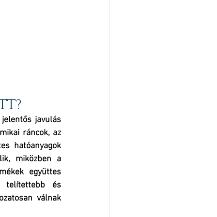
 
TT?
elentős javulás 
ikai ráncok, az 
tes hatóanyagok 
ik, miközben a 
mékek együttes 
telítettebb és 
zatosan válnak 