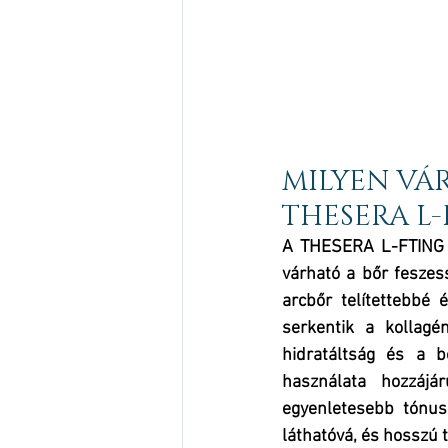
MILYEN VÁ
THESERA L
A THESERA L-FTING ot
várható a bőr fesze
arcbőr telítettebbé
serkentik a kollagé
hidratáltság és a b
használata hozzájá
egyenletesebb tónus
láthatóvá, és hosszú t