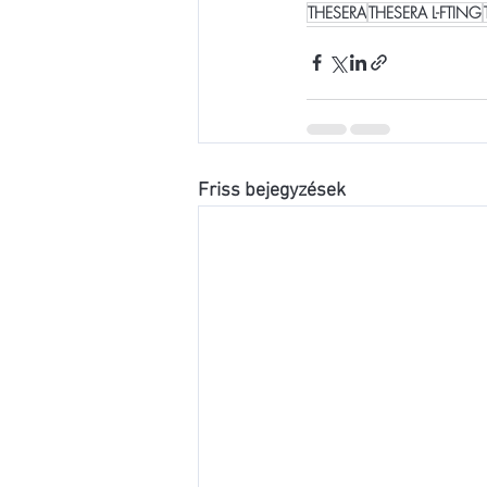
THESERA
THESERA L-FTING
Friss bejegyzések