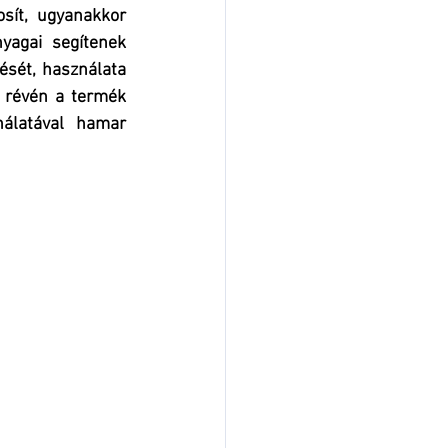
sít, ugyanakkor 
agai segítenek 
ését, használata 
 révén a termék 
álatával hamar 