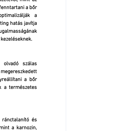
fenntartani a bőr 
timalizálják a 
ng hatás javítja 
rugalmasságának 
g kezeléseknek.
 olvadó szálas 
a megereszkedett 
reállítani a bőr 
 a természetes 
ránctalanító és 
int a karnozin, 