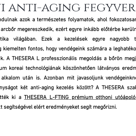
 anti-aging fegyver
ndulnak azok a természetes folyamatok, ahol fokozatosa
arcbőr megereszkedik, ezért egyre inkább előtérbe kerüln
ika világában. Ezek a kezelések egyre nagyobb ter
 kiemelten fontos, hogy vendégeink számára a leghatékon
suk. A THESERA L professzionális megoldás a bőrön megje
ium koreai technológiának köszönhetően látványos eredm
 alkalom után is. Azonban mit javasoljunk vendégeinkne
onyságot két anti-aging kezelés között? A THESERA szak
tték ki a 
THESERA L-FTING prémium otthoni utóápoló 
t segítségével elért eredményeket segít megőrizni.