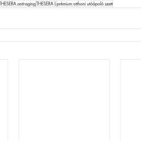
THESERA anti-aging
THESERA L
prémium otthoni utóápoló szett