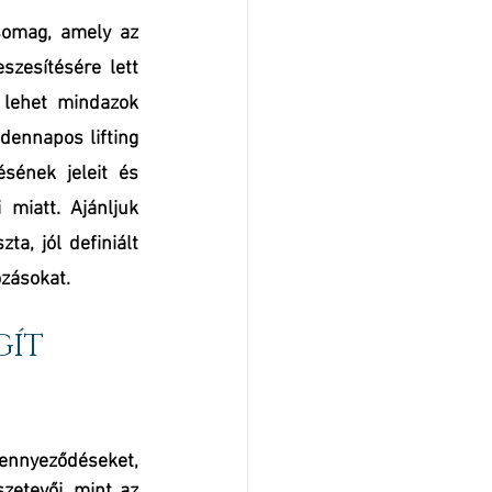
omag, amely az 
zesítésére lett 
 lehet mindazok 
ennapos lifting 
ének jeleit és 
miatt. Ajánljuk 
a, jól definiált 
ozásokat.
ÍT 
ennyeződéseket, 
zetevői, mint az 