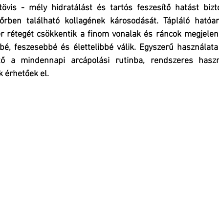
tövis - mély hidratálást és tartós feszesítő hatást bizto
rben található kollagének károsodását. Tápláló hatóany
er rétegét csökkentik a finom vonalak és ráncok megjelen
é, feszesebbé és élettelibbé válik. Egyszerű használata
tő a mindennapi arcápolási rutinba, rendszeres haszn
 érhetőek el.