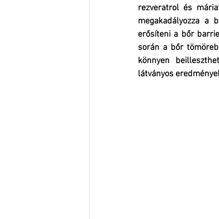
rezveratrol és mária
megakadályozza a bő
erősíteni a bőr barri
során a bőr tömörebb
könnyen beilleszthe
látványos eredmények