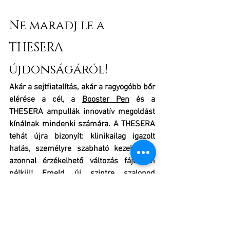
Ne maradj le a 
THESERA 
újdonságáról!
Akár a sejtfiatalítás, akár a ragyogóbb bőr 
elérése a cél, a 
Booster Pen
 és a 
THESERA ampullák innovatív megoldást 
kínálnak mindenki számára. A THESERA 
tehát újra bizonyít: klinikailag igazolt 
hatás, személyre szabható kezelés, és 
azonnal érzékelhető változás fájdalom 
nélkül! Emeld új szintre szalonod 
szolgáltatásait a 
THESERA Booster Pen
használatával! Kövess minket közösségi 
média felületeinken, hogy elsőként 
értesülhess, hiszen hamarosan elérhető 