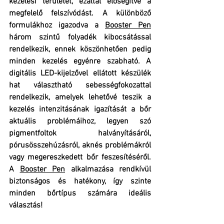
kezelési területet, ezáltal elősegítve a 
megfelelő felszívódást. A különböző 
formulákhoz igazodva a 
Booster Pen
három szintű folyadék kibocsátással 
rendelkezik, ennek köszönhetően pedig 
minden kezelés egyénre szabható. A 
digitális LED-kijelzővel ellátott készülék 
hat választható sebességfokozattal 
rendelkezik, amelyek lehetővé teszik a 
kezelés intenzitásának igazítását a bőr 
aktuális problémáihoz, legyen szó 
pigmentfoltok halványításáról, 
pórusösszehúzásról, aknés problémákról 
vagy megereszkedett bőr feszesítéséről. 
A 
Booster Pen
 alkalmazása rendkívül 
biztonságos és hatékony, így szinte 
minden bőrtípus számára ideális 
választás!