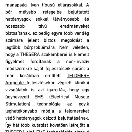
manapság ilyen típusú eljárásokkal. A 
bőr mélyebb rétegeibe bejuttatott 
hatóanyagok sokkal látványosabb és 
hosszabb távú eredményeket 
biztosítanak, ez pedig egyre több vendég 
számára jelent biztos megoldást a 
legtöbb bőrproblémára. Nem véletlen, 
hogy a THESERA szakemberei is kiemelt 
figyelmet fordítanak a non-invazív 
módszerekre saját fejlesztéseik során: a 
már korábban említett 
TELOMERE 
Ampoule 
fejlesztésekor végzett klinikai 
vizsgálatok is azt igazolták, hogy egy 
úgynevezett EMS (Electrical Muscle 
Stimulation) technológia az egyik 
leghatékonyabb módja a telomereket 
védő hatóanyagok célzott bejuttatásának. 
Így hát több kutatást követően létrejött a 