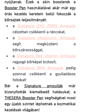
nyújtanak. Ezek a skin boosterek a 
Booster Pen
 használatával akár már egy 
órás kezelés keretein belül fokozzák a 
bőrsejtek teljesítményét:
a 
Signature EXO PDRN Ampoule
célzottan csökkenti a ráncokat,
a 
Signature Hyaluronic Ampoule
segít megküzdeni a 
bőrszárazssággal,
a 
Signature Red Vitamin Ampoule
ragyogó bőrképet biztosít,
a 
Signature BHA Ampoule
 pedig 
azonnal csökkenti a gyulladásos 
foltokat!
Bár a 
Signature ampullák
 már 
bizonyították kiemelkedő hatásukat, a 
THESERA Booster Pen
 segítségével most 
egy újabb szintet léphetnek a kozmetikai 
kezelések világában!