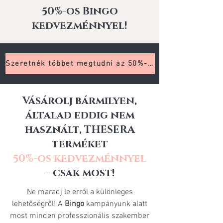
50%-os Bingo
kedvezménnyel!
Szeretnék többet megtudni az 50%-ról >>
Vásárolj bármilyen,
általad eddig nem
használt, THESERA
terméket
50%-os kedvezménnyel
– csak most!
Ne maradj le erről a különleges
lehetőségről! A
Bingo
kampányunk alatt
most minden professzionális szakember