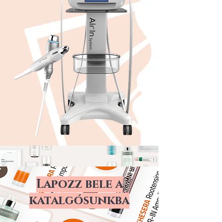
Lapozz bele a
katalgósunkba