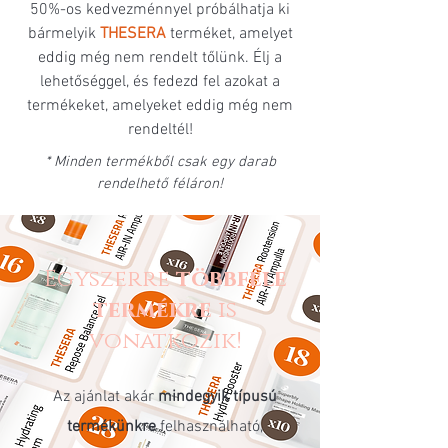
50%-os kedvezménnyel próbálhatja ki
bármelyik
THESERA
terméket, amelyet
eddig még nem rendelt tőlünk. Élj a
lehetőséggel, és fedezd fel azokat a
termékeket, amelyeket eddig még nem
rendeltél!
* Minden termékből csak egy darab
rendelhető féláron!
Egyszerre
többféle
termékre
is
vonatkozik!
Az ajánlat akár
mindegyik típusú
termékünkre
felhasználható,