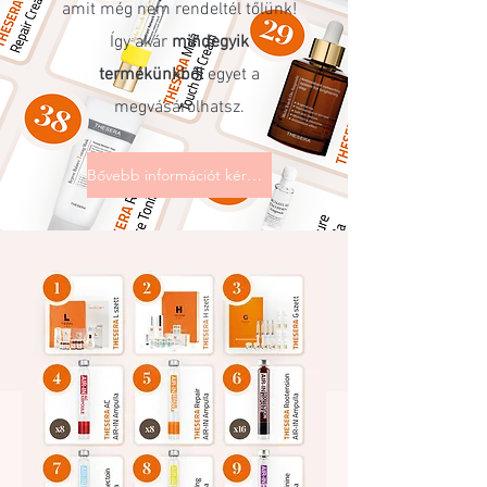
amit még nem rendeltél tőlünk!
Így akár
mindegyik
termékünkből
egyet a
megvásárolhatsz.
Bővebb információt kérek!