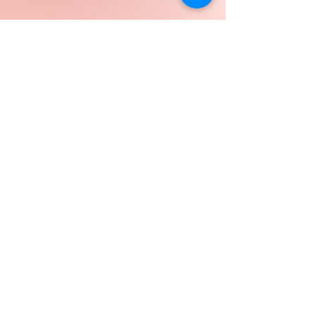
kérdésed van?
Fordulj hozzánk bizalommal! Kolléganőnk
segít eligazodni a termékeik között és
örömmel ad tanácsot, mely termékeket
érdemes kipróbálnod.
Lépj velünk kapcsolatba! >>