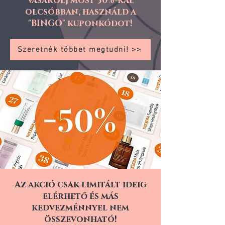
Vásárolj most 50%-kal
olcsóbban, használd a
"BINGO" kuponkódot!
Szeretnék többet megtudni! >>
Az akció csak limitált ideig
elérhető és más
kedvezménnyel nem
összevonható!