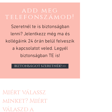
add meg
telefonszámod!
Szeretnél te is biztonságban
lenni? Jelentkezz még ma és
kollégáink 24 órán belül felveszik
a kapcsolatot veled. Legyél
biztonságban TE is!
BIZTONSÁGOT SZERETNÉK! >>
Miért válassz
minket? Miért
válaszd a