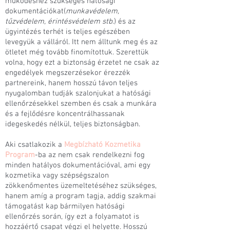
működéshez szükséges hatósági
dokumentációkat(
munkavédelem,
tűzvédelem, érintésvédelem stb
.) és az
ügyintézés terhét is teljes egészében
levegyük a válláról. Itt nem álltunk meg és az
ötletet még tovább finomítottuk. Szerettük
volna, hogy ezt a biztonság érzetet ne csak az
engedélyek megszerzésekor érezzék
partnereink, hanem hosszú távon teljes
nyugalomban tudják szalonjukat a hatósági
ellenőrzésekkel szemben és csak a munkára
és a fejlődésre koncentrálhassanak
idegeskedés nélkül, teljes biztonságban.
Aki csatlakozik a
Megbízható Kozmetika
Program
-ba az nem csak rendelkezni fog
minden hatályos dokumentációval, ami egy
kozmetika vagy szépségszalon
zökkenőmentes üzemeltetéséhez szükséges,
hanem amíg a program tagja, addig szakmai
támogatást kap bármilyen hatósági
ellenőrzés során, így ezt a folyamatot is
hozzáértő csapat végzi el helyette. Hosszú