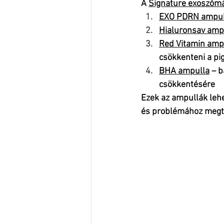
A 
Signature exoszóm
EXO PDRN ampul
Hialuronsav amp
Red Vitamin amp
csökkenteni a pi
BHA ampulla
 – 
csökkentésére
Ezek az ampullák lehe
és problémához megta