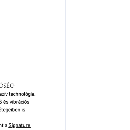
őség
azív
 technológia, 
 és vibrációs 
étegeiben is 
t a 
Signature 