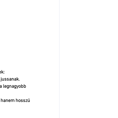
ek
:
 jussanak.
 a legnagyobb 
, hanem hosszú 