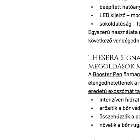
beépített hatóan
LED kijelző – mo
sokoldalúság – f
Egyszerű használata m
következő vendégedné
THESERA Sign
megoldások 
A 
Booster Pen
 önmagá
elengedhetetlenek a 
eredetű exoszómát t
intenzíven hidrat
erősítik a bőr vé
összehúzzák a p
növelik a bőr ru