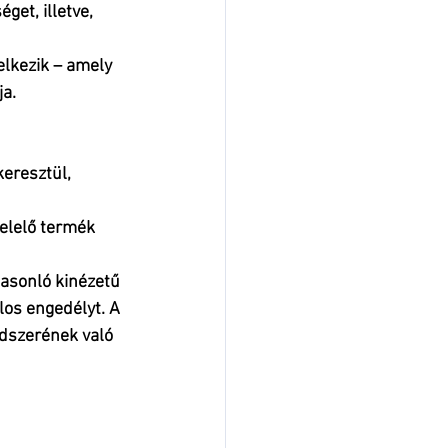
séget
, illetve, 
elkezik – amely 
a. 
eresztül,
elelő termék 
hasonló kinézetű 
los engedélyt. A 
dszerének való 