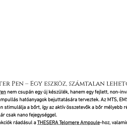
er Pen – Egy eszköz, számtalan lehet
Pen
 nem csupán egy új készülék, hanem egy 
fejlett, non-inv
ampullás hatóanyagok bejuttatására terveztek. Az 
MTS, EMS
n stimulálja a bőrt, így az aktív összetevők a bőr mélyebb r
kár csak nano fejegységgel.
kciók ráadásul a 
THESERA 
Telomere Ampoule
-hoz, valamin