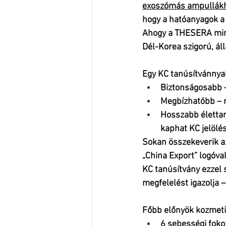
exoszómás ampullák
hogy a hatóanyagok a
Ahogy a THESERA min
Dél-Korea szigorú, áll
Egy KC tanúsítvánnya
Biztonságosabb –
Megbízhatóbb – m
Hosszabb élettar
kaphat KC jelölés
Sokan összekeverik az
„China Export” logóval
KC tanúsítvány ezzel 
megfelelést igazolja –
Főbb előnyök kozmet
6 sebességi foko