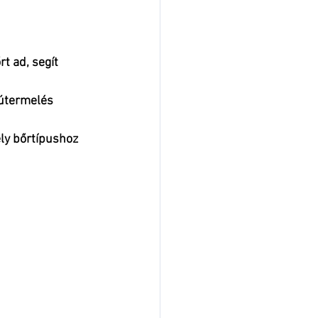
t ad, segít 
útermelés 
ly bőrtípushoz 