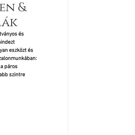
en &
lák
tványos és 
indezt 
an eszközt és 
 szalonmunkában: 
 a páros 
abb szintre 