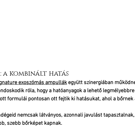
a: a kombinált hatás
gnature exoszómás ampullák
 együtt 
szinergiában működn
ondoskodik róla, hogy a hatóanyagok a lehető legmélyebbre
tt formulái pontosan ott fejtik ki hatásukat, ahol a bőrnek
endégeid nemcsak 
látványos, azonnali javulást
 tapasztalnak
bb, szebb bőrképet kapnak.