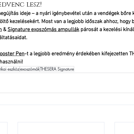
dvenc lesz!
egújítás ideje – a nyári igénybevétel után a vendégek bőre
ltöltő kezelésekért. Most van a legjobb időszak ahhoz, hogy 
n
 & 
Signature exoszómás ampullák
 párosát a kezelési kíná
áltatásaidat.
ooster Pen
-t a legjobb eredmény érdekében 
kifejezetten 
 használni!
ikai eszköz
exoszómák
THESERA Signature