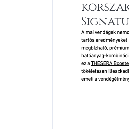
korszak
Signat
A mai vendégek nemcsa
tartós eredményeket 
megbízható, prémium 
hatóanyag-kombinációk
ez a 
THESERA Booste
tökéletesen illeszked
emeli a vendégélmény