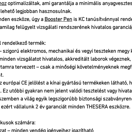
hoz
 optimalizáltak
, ami garantálja a 
minimális anyagveszte
 lehető legjobban hasznosulnak.
den eszköze, úgy a 
Booster Pen
 is 
KC tanúsítvánnyal
 rend
amilag felügyelt vizsgálati rendszerének hivatalos garanciáj
l rendelkező termék:
 szigorú elektromos, mechanikai és vegyi teszteken megy k
inden vizsgálatot hivatalos, akkreditált laborok végeznek,
tamra tervezett – csak a minőségi követelményeknek megf
t.
 európai CE jelölést a kínai gyártású termékeken látható, 
. Ez utóbbi gyakran nem jelent valódi tesztelést vagy hivata
szemben a világ egyik legszigorúbb biztonsági szabványren
 ezért vállalunk 
2 év garanciát
 minden THESERA eszközre.
ikusok számára:
zat – minden vendég igényeihez igazítható