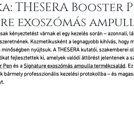
a: THESERA Booster P
ure exoszómás ampul
k kényeztetést várnak el egy kezelés során – azonnali, lá
szeretnének. Kozmetikusként a legnagyobb kihívás, hogy m
minőségben nyújtsuk. A THESERA kutatói, szakemberei oly
at fejlesztettek ki, amelyek valódi áttörést jelentenek a
r Pen
 és a 
Signature exoszómás ampulla termékcsalád
. 
Ez
ik bármely professzionális kezelési protokollba – és magas
t.