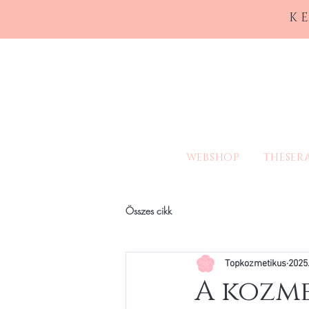
K
WEBSHOP
THESER
Összes cikk
Topkozmetikus
2025.
A kozme