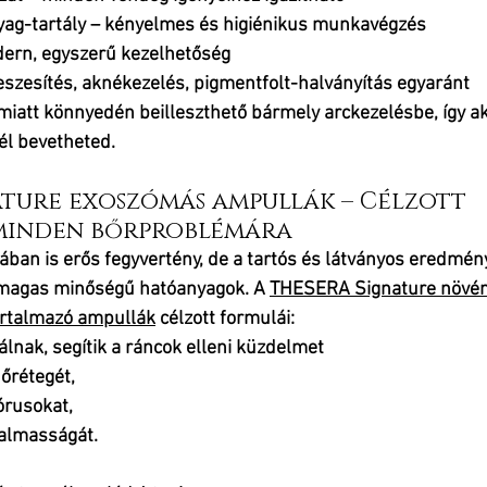
yag-tartály – kényelmes és higiénikus munkavégzés
dern, egyszerű kezelhetőség
eszesítés, aknékezelés, pigmentfolt-halványítás egyaránt
iatt könnyedén beilleszthető bármely arckezelésbe, így ak
l bevetheted.
ature exoszómás ampullák – Célzott 
minden bőrproblémára
ban is erős fegyvertény, de a tartós és látványos eredmén
magas minőségű hatóanyagok. A 
THESERA Signature növényi
artalmazó ampullák
 célzott formulái:
álnak, segítik a ráncok elleni küzdelmet
dőrétegét,
órusokat,
galmasságát.