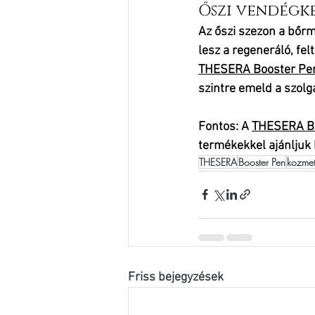
Őszi vendégke
Az őszi szezon a bőrm
lesz a regeneráló, fe
THESERA Booster Pe
szintre emeld a szolg
Fontos:
 A 
THESERA B
termékekkel
 ajánljuk
THESERA
Booster Pen
kozmet
Friss bejegyzések