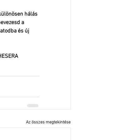
 különösen hálás 
bevezesd a 
latodba és új 
THESERA 
Az összes megtekintése