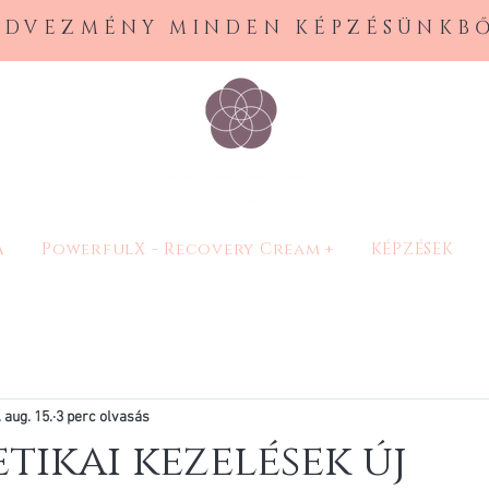
EDVEZMÉNY MINDEN KÉPZÉSÜNKBŐ
A
PowerfulX - Recovery Cream +
KÉPZÉSEK
 aug. 15.
3 perc olvasás
tikai kezelések új