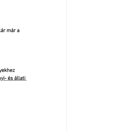
ár már a 
yekhez 
- és állati 