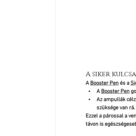
A siker kulcs
A 
Booster Pen
 és a 
Si
A 
Booster Pen
 g
Az ampullák célzo
szüksége van rá.
Ezzel a párossal a v
távon is egészségese