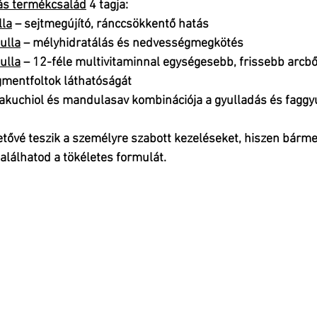
ás termékcsalád
 4 tagja:
la
 – sejtmegújító, ránccsökkentő hatás
ulla
 – mélyhidratálás és nedvességmegkötés
ulla
 – 12-féle multivitaminnal egységesebb, frissebb arcbőr
gmentfoltok láthatóságát
bakuchiol és mandulasav kombinációja a gyulladás és faggy
tővé teszik a 
személyre szabott kezeléseket
, hiszen bárme
lálhatod a tökéletes formulát.