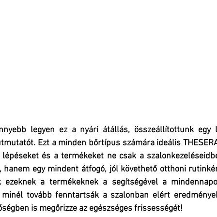
nyebb legyen ez a nyári átállás, összeállítottunk egy l
 útmutatót. Ezt a minden bőrtípus számára ideális THESERA 
 lépéseket és a termékeket ne csak a szalonkezeléseidbe
 hanem egy mindent átfogó, jól követhető otthoni rutinkén
k ezeknek a termékeknek a segítségével a mindennapok
 minél tovább fenntartsák a szalonban elért eredmények
őségben is megőrizze az egészséges frissességét!