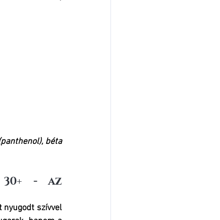
(panthenol), béta 
30+ - az 
nyugodt szívvel 