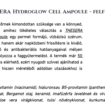
SERA Hydroglow Cell Ampoule - felfr
őrnek kimondottan szüksége van a könnyed, 
ra, amihez tökéletes választás a 
THESERA 
oule
, egy permet formájú, vízbázisú szérum. 
hanem akár napközbeni frissítésre is kiváló, 
ó és antibakteriális hatóanyagaival mélyen 
úlyozza a faggyútermelést. A termék már 
50 
is elérhető, ezért nyugodt szívvel ajánlhatod a 
 hiszen méretéből adódóan utazásokhoz is 
vitamin (niacinamid), hialuronsav, B5-provitamin (pantheno
t, Bergamot olaj, keramid, imafüzérfa levelének és virá
aloe vera virágkivonat, tulsi növénykivonat, kurkuma 