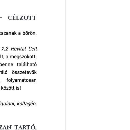
- célzott 
szanak a bőrön, 
.2 Revital Cell 
t, a megszokott, 
enne található 
ló összetevők 
 folyamatosan 
között is!
uinol, kollagén, 
an tartó, 