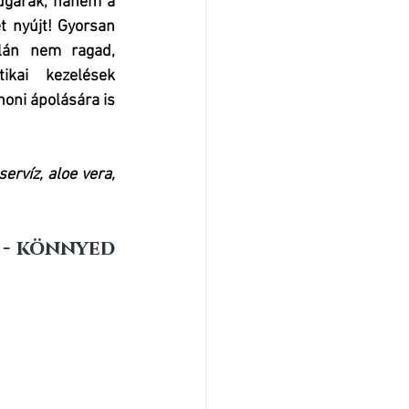
garak, hanem a 
 nyújt! Gyorsan 
lán nem ragad, 
kai kezelések 
oni ápolására is 
ervíz, aloe vera, 
- könnyed 