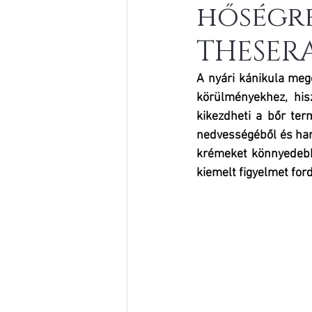
hőségre
THESERA
A nyári kánikula meg
körülményekhez, his
kikezdheti a bőr ter
nedvességéből és hama
krémeket könnyedebb 
kiemelt figyelmet ford