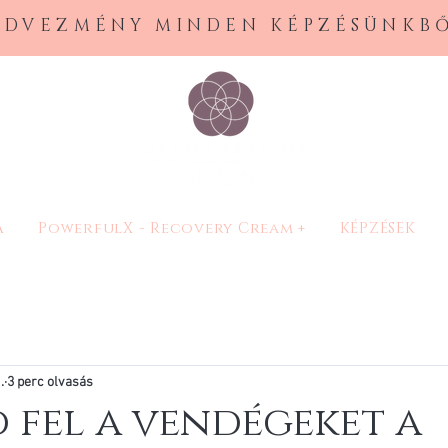
EDVEZMÉNY MINDEN KÉPZÉSÜNKBŐ
A
PowerfulX - Recovery Cream +
KÉPZÉSEK
.
3 perc olvasás
d fel a vendégeket a