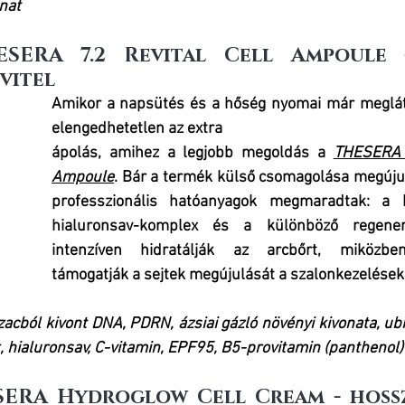
nat
HESERA 7.2 Revital Cell Ampoule 
vitel
Amikor a napsütés és a hőség nyomai már meglát
elengedhetetlen az extra 
ápolás, amihez a legjobb megoldás a 
THESERA 7
Ampoule
. Bár a termék külső csomagolása megújul
professzionális hatóanyagok megmaradtak: a b
hialuronsav-komplex és a különböző regenerá
intenzíven hidratálják az arcbőrt, miközben
támogatják a sejtek megújulását a szalonkezelések 
zacból kivont DNA, PDRN, ázsiai gázló növényi kivonata, ubiq
 hialuronsav, C-vitamin, EPF95, B5-provitamin (panthenol)
ESERA Hydroglow Cell Cream - hossz