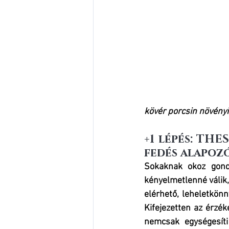
kövér porcsin növényi
+1 lépés: THE
fedés alapoz
Sokaknak okoz gond
kényelmetlenné válik, 
elérhető, leheletkönn
Kifejezetten az érzék
nemcsak egységesíti