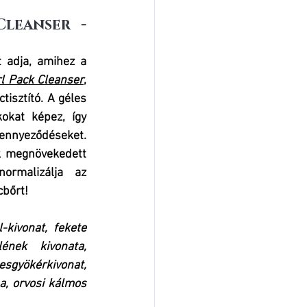
leanser - 
t adja, amihez a 
l Pack Cleanser
,
isztító. A géles 
okat képez, így 
ennyeződéseket. 
k megnövekedett 
rmalizálja az 
cbőrt!
-kivonat, fekete 
ének kivonata, 
sgyökérkivonat, 
a, orvosi kálmos 