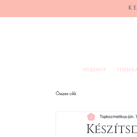
K
WEBSHOP
THESER
Összes cikk
Topkozmetikus
jún. 1
Készíts