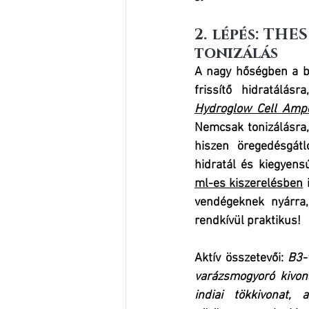
2. lépés: THE
tonizálás 
A nagy hőségben a b
frissítő hidratálás
Hydroglow Cell Amp
Nemcsak tonizálásra, 
hiszen öregedésgátl
hidratál és kiegyens
ml-es kiszerelésben
 
vendégeknek nyárra,
rendkívül praktikus!
Aktív összetevői:
B3-
varázsmogyoró kivona
indiai tökkivonat, 