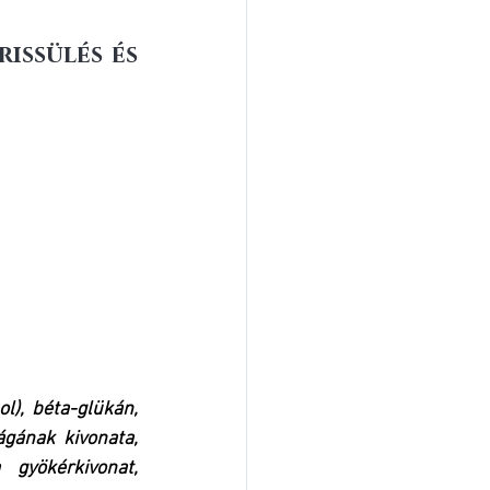
issülés és 
l), béta-glükán, 
gának kivonata, 
gyökérkivonat, 