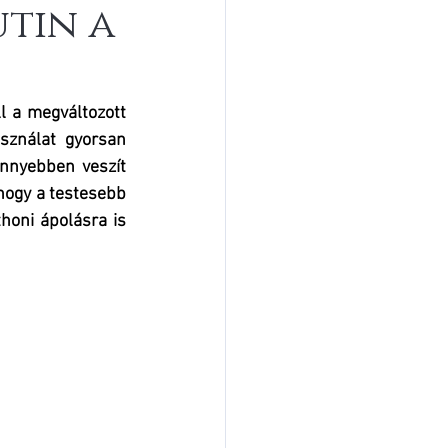
utin a
 a megváltozott 
ználat gyorsan 
nnyebben veszít 
hogy a testesebb 
oni ápolásra is 