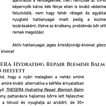
ajánlhatod a vendégeknek, mert nemcsak az UV-su
képernyők káros kék fénye ellen is kiváló védelmet
felszívódik, nem hagy fehér réteget és egyálta
nyugtató hatóanyagai miatt pedig a kozmeti
lezárásaként, illetve az érzékeny, problémás bőr otth
remek megoldás!
Aktív hatóanyagai:
jeges kristályvirág-kivonat, gleccs
 kivonat
SERA Hydrating Repair Blemish Balm 
ó helyett
ot, hogy a nyári melegben a nehéz smink 
amire kiváló  alternatíva a kétféle árnyalatban 
yű 
THESERA Hydrating Repair Blemish Balm
. 
eny, pattanásra hajlamos bőrre lett fejlesztve: 
 a tónust és nyugtatja az arcbőrt, de 30+ 