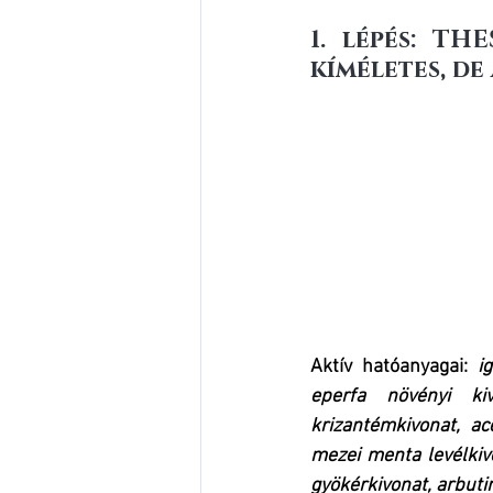
1. lépés: TH
kíméletes, de
Aktív hatóanyagai:
i
eperfa növényi kiv
krizantémkivonat, ac
mezei menta levélkivo
gyökérkivonat, arbuti