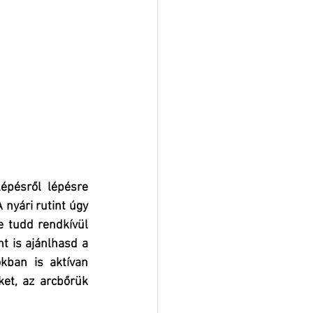
épésről lépésre 
nyári rutint úgy 
 tudd rendkívül 
t is ajánlhasd a 
ban is aktívan 
et, az arcbőrük 