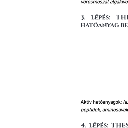
vörösmoszat algakivo
3. lépés: T
hatóanyag be
Aktív hatóanyagok: 
la
peptidek, aminosavak,
4. lépés: TH