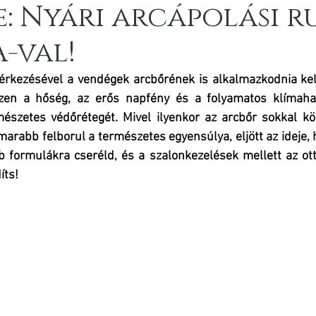
: Nyári arcápolási r
-val!
érkezésével a vendégek arcbőrének is alkalmazkodnia kell
zen a hőség, az erős napfény és a folyamatos klímahas
mészetes védőrétegét. Mivel ilyenkor az arcbőr sokkal kö
rabb felborul a természetes egyensúlya, eljött az ideje, 
formulákra cseréld, és a szalonkezelések mellett az otth
íts!