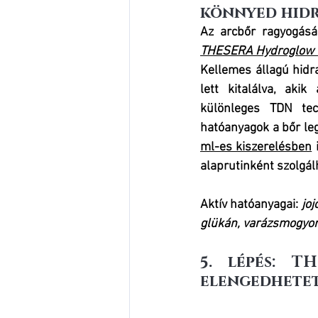
könnyed hidr
THESERA Hydroglow 
Kellemes állagú hidr
lett kitalálva, aki
különleges TDN tec
hatóanyagok a bőr leg
ml-es kiszerelésben
 
alaprutinként szolgá
Aktív hatóanyagai:
joj
glükán, varázsmogyoró
5. lépés: T
elengedhete