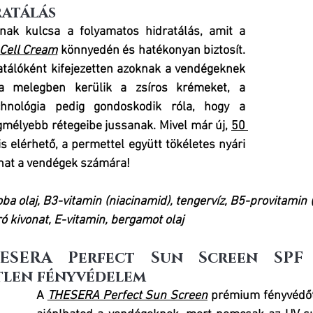
atálás
Az arcbőr ragyogásának kulcsa a folyamatos hidratálás, amit a 
Cell Cream
könnyedén és hatékonyan biztosít. 
atálóként kifejezetten azoknak a vendégeknek 
k a melegben kerülik a zsíros krémeket, a 
hnológia pedig gondoskodik róla, hogy a 
mélyebb rétegeibe jussanak. Mivel már új, 
50 
is elérhető, a permettel együtt tökéletes nyári 
lhat a vendégek számára!
oba olaj, B3-vitamin (niacinamid), tengervíz, B5-provitamin 
 kivonat, E-vitamin, bergamot olaj
HESERA Perfect Sun Screen SPF 
tlen fényvédelem
A 
THESERA Perfect Sun Screen
 prémium fényvédőt 