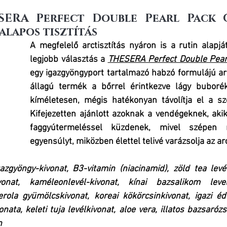
ESERA Perfect Double Pearl Pack C
 alapos tisztítás
A megfelelő arctisztítás nyáron is a rutin alapjá
legjobb választás a 
THESERA Perfect Double Pear
egy igazgyöngyport tartalmazó habzó formulájú arct
állagú termék a bőrrel érintkezve lágy buborék
kíméletesen, mégis hatékonyan távolítja el a sz
Kifejezetten ajánlott azoknak a vendégeknek, aki
faggyútermeléssel küzdenek, mivel szépen no
egyensúlyt, miközben élettel telivé varázsolja az ar
gazgyöngy-kivonat, B3-vitamin (niacinamid), zöld tea levél
onat, kaméleonlevél-kivonat, kínai bazsalikom level
erola gyümölcskivonat, koreai kökörcsinkivonat, igazi éde
nata, keleti tuja levélkivonat, aloe vera, illatos bazsarózs
n